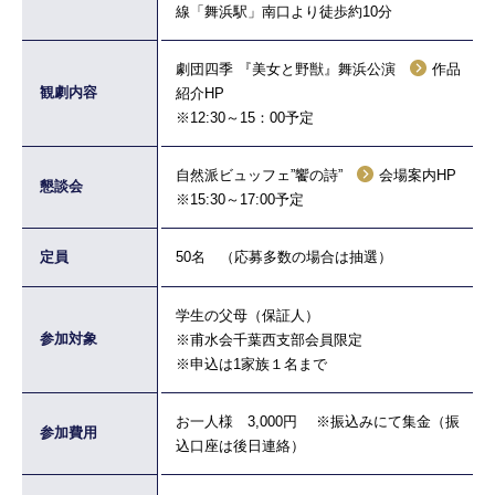
線「舞浜駅」南口より徒歩約10分
劇団四季 『美女と野獣』舞浜公演
作品
観劇内容
紹介HP
※12:30～15：00予定
自然派ビュッフェ”饗の詩”
会場案内HP
懇談会
※15:30～17:00予定
定員
50名 （応募多数の場合は抽選）
学生の父母（保証人）
参加対象
※甫水会千葉西支部会員限定
※申込は1家族１名まで
お一人様 3,000円 ※振込みにて集金（振
参加費用
込口座は後日連絡）